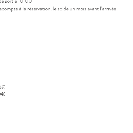
de sortie 10:00
ompte à la réservation, le solde un mois avant l'arrivée
00€
00€