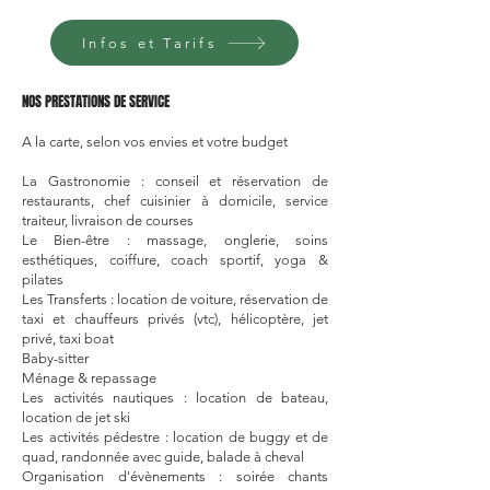
Infos et Tarifs
NOS PRESTATIONS DE SERVICE ​
A la carte, selon vos envies et votre budget
La Gastronomie : conseil et réservation de
restaurants, chef cuisinier à domicile, service
traiteur, livraison de courses
Le Bien-être : massage, onglerie, soins
esthétiques, coiffure, coach sportif, yoga &
pilates
Les Transferts : location de voiture, réservation de
taxi et chauffeurs privés (vtc), hélicoptère, jet
privé, taxi boat
Baby-sitter
Ménage & repassage
Les activités nautiques : location de bateau,
location de jet ski
Les activités pédestre : location de buggy et de
quad, randonnée avec guide, balade à cheval
Organisation d'évènements : soirée chants