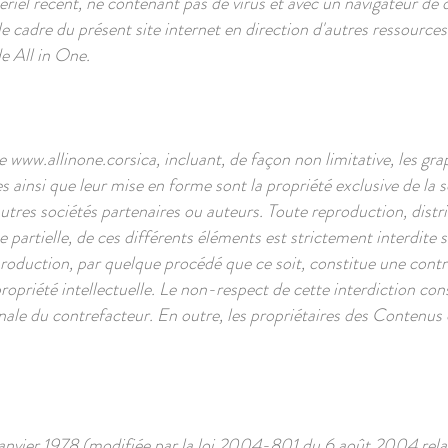
tériel récent, ne contenant pas de virus et avec un navigateur de
e cadre du présent site internet en direction d'autres ressources
de All in One.
te
www.allinone.corsica
, incluant, de façon non limitative, les gr
es ainsi que leur mise en forme sont la propriété exclusive de la 
tres sociétés partenaires ou auteurs. Toute reproduction, distri
partielle, de ces différents éléments est strictement interdite sa
roduction, par quelque procédé que ce soit, constitue une contre
ropriété intellectuelle. Le non-respect de cette interdiction co
pénale du contrefacteur. En outre, les propriétaires des Contenus
nvier 1978 (modifiée par la loi 2004-801 du 6 août 2004 relat