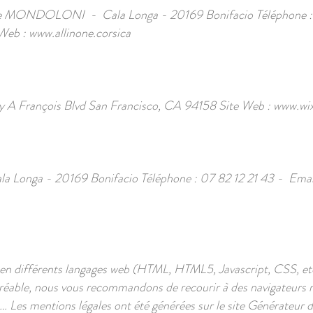
hie MONDOLONI - Cala Longa - 20169 Bonifacio Téléphone : 
 Web :
www.allinone.corsica
y A François Blvd San Francisco, CA 94158 Site Web :
www.wi
nga - 20169 Bonifacio Téléphone : 07 82 12 21 43 - Emai
é en différents langages web (HTML, HTML5, Javascript, CSS, et
agréable, nous vous recommandons de recourir à des navigateur
 Les mentions légales ont été générées sur le site Générateur d