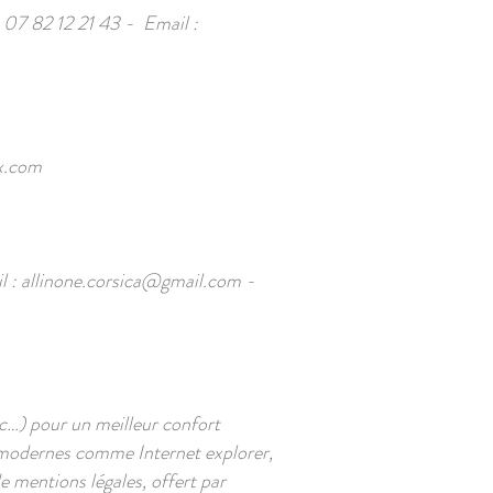
07 82 12 21 43 - Email :
x.com
l :
allinone.corsica@gmail.com
-
c…) pour un meilleur confort
s modernes comme Internet explorer,
e mentions légales, offert par