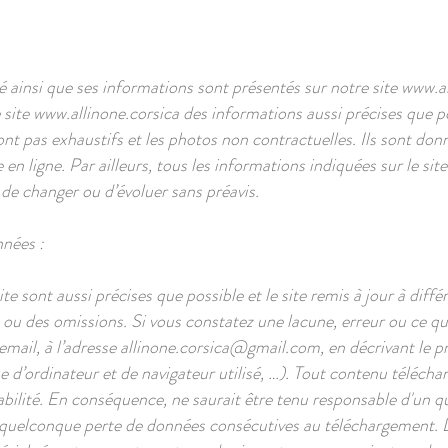
té ainsi que ses informations sont présentés sur notre site
www.al
 site
www.allinone.corsica
des informations aussi précises que po
nt pas exhaustifs et les photos non contractuelles. Ils sont don
en ligne. Par ailleurs, tous les informations indiquées sur le sit
s de changer ou d’évoluer sans préavis.
nnées :
e sont aussi précises que possible et le site remis à jour à diff
 ou des omissions. Si vous constatez une lacune, erreur ou ce q
email, à l’adresse
allinone.corsica@gmail.com
, en décrivant le 
d’ordinateur et de navigateur utilisé, …). Tout contenu télécharg
onsabilité. En conséquence, ne saurait être tenu responsable d'u
ne quelconque perte de données consécutives au téléchargement. De