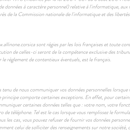
e données à caractère personnel) relative à l'informatique, aux fic
près de la Commission nationale de l'informatique et des libertés
.allinone.corsica
sont régies par les lois françaises et toute con
écution de celles-ci seront de la compétence exclusive des tribun
 le règlement de contentieux éventuels, est le français.
s tenu de nous communiquer vos données personnelles lorsque vou
 principe comporte certaines exceptions. En effet, pour certains
uniquer certaines données telles que : votre nom, votre fonctio
o de téléphone. Tel est le cas lorsque vous remplissez le formula
ous les cas, vous pouvez refuser de fournir vos données personne
tamment celui de solliciter des renseignements sur notre société, o