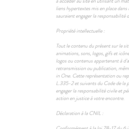
à accéder au site en utilisant un ma
liens hypertextes mis en place dans l
sauraient engager la responsabilité 
Propriété intellectuelle :
Tout le contenu du présent sur le si
animations, sons, logos, gifs et icôn
logos ou contenus appartenant à d'au
retransmission ou publication, même 
in One. Cette représentation ou rep
L.335-2 et suivants du Code de la p
engager la responsabilité civile et 
action en justice à votre encontre.
Déclaration à la CNIL :
Conformément à la loi 78-17 du 6 ja