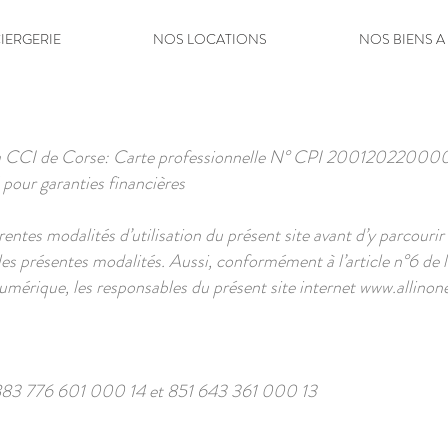
IERGERIE
NOS LOCATIONS
NOS BIENS A
a CCI de Corse: Carte professionnelle N°
CPI 20012022000
 pour garanties financières
érentes modalités d’utilisation du présent site avant d’y parcour
s les présentes modalités. Aussi, conformément à l’article n°6 
umérique, les responsables du présent site internet
www.allinone
83 776 601 000 14 et 851 643 361 000 13