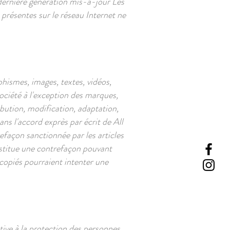
 dernière génération mis-à-jour Les
 présentes sur le réseau Internet ne
aphismes, images, textes, vidéos,
société à l'exception des marques,
bution, modification, adaptation,
ns l'accord exprès par écrit de All
façon sanctionnée par les articles
nstitue une contrefaçon pouvant
 copiés pourraient intenter une
ive à la protection des personnes