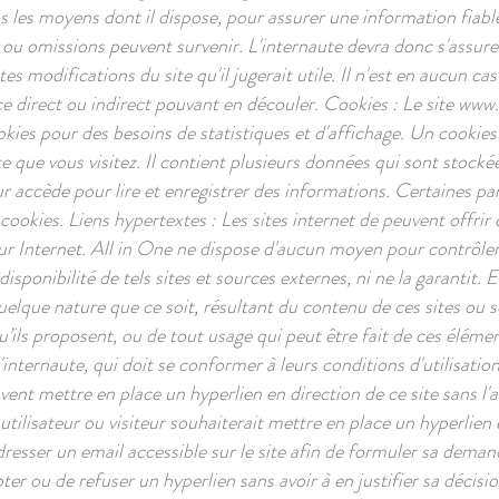
les moyens dont il dispose, pour assurer une information fiable 
rs ou omissions peuvent survenir. L'internaute devra donc s'assure
es modifications du site qu'il jugerait utile. Il n'est en aucun cas
ce direct ou indirect pouvant en découler. Cookies : Le site
www.a
kies pour des besoins de statistiques et d'affichage. Un cookie
te que vous visitez. Il contient plusieurs données qui sont stock
r accède pour lire et enregistrer des informations. Certaines par
cookies. Liens hypertextes : Les sites internet de peuvent offrir d
ur Internet. All in One ne dispose d'aucun moyen pour contrôler
 disponibilité de tels sites et sources externes, ni ne la garantit.
lque nature que ce soit, résultant du contenu de ces sites ou 
’ils proposent, ou de tout usage qui peut être fait de ces élément
internaute, qui doit se conformer à leurs conditions d'utilisation.
uvent mettre en place un hyperlien en direction de ce site sans l'
tilisateur ou visiteur souhaiterait mettre en place un hyperlien e
adresser un email accessible sur le site afin de formuler sa dema
ter ou de refuser un hyperlien sans avoir à en justifier sa décisio