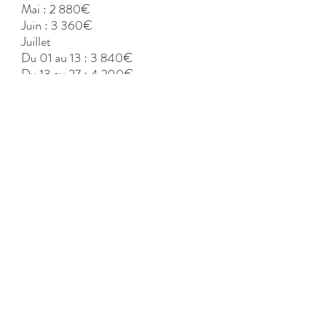
Mai : 2 880€
Juin : 3 360€
Juillet
Du 01 au 13 : 3 840€
Du 13 au 27 : 4 200€
Du 27 au 31 : 5 040€
Août : 5 760€
Septembre: 3 360€
CONTACT
ALL IN ONE CORSICA
Agence immobilière et Conciergerie privée
Quai Noël Beretti
20169 BONIFACIO