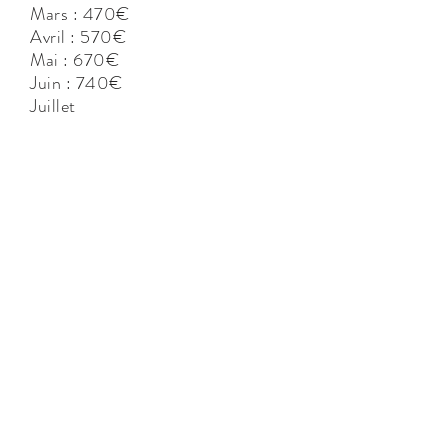
Mars : 470€
Avril : 570€
Mai : 670€
Juin : 740€
Juillet
Première quinzaine : 1 440€
Deuxième quinzaine : 1 740€
Août : 1 740€
Septembre : 1 020€
Octobre : 670€
CONTACT
ALL IN ONE CORSICA
Agence immobilière et Conciergerie privée
Quai Noël Beretti
20169 BONIFACIO