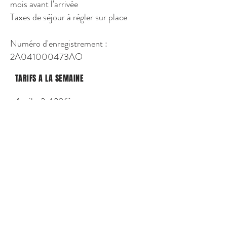
mois avant l'arrivée
Taxes de séjour à régler sur place
Numéro d'enregistrement :
2A041000473AO
TARIFS A LA SEMAINE
Avril : 2 428€
Mai : 3 016€
Juin : 3 184€
Juillet : complet
Août : 3 900€
Septembre : 3 184€
Octobre : 2 764€