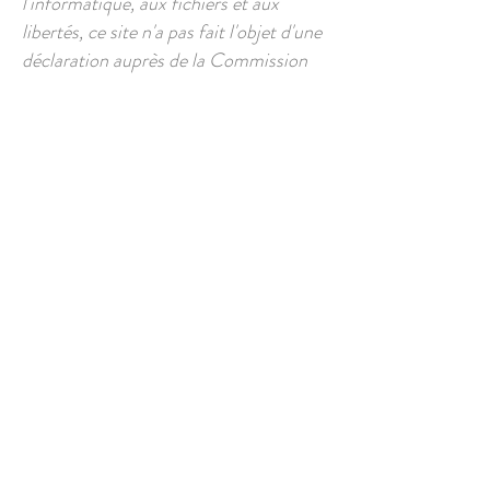
l'informatique, aux fichiers et aux
libertés, ce site n'a pas fait l'objet d'une
déclaration auprès de la Commission
nationale de l'informatique et des
libertés (
www.cnil.fr
).
Litiges :
Les présentes conditions du site
www.allinone.corsica
sont régies par les
lois françaises et toute contestation ou
litiges qui pourraient naître de
l'interprétation ou de l'exécution de
celles-ci seront de la compétence
exclusive des tribunaux dont dépend le
siège social de la société. La langue de
référence, pour le règlement de
contentieux éventuels, est le français.