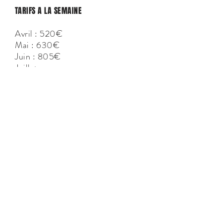
TARIFS A LA SEMAINE
Avril : 520€
Mai : 630€
Juin : 805€
Juillet
Première quinzaine : 1 476€
Deuxième quinzaine : 1 590€
Août : 1 590€
Septembre : 984€
Octobre : 650€
CONTACT
ALL IN ONE CORSICA
Agence immobilière et Conciergerie privée