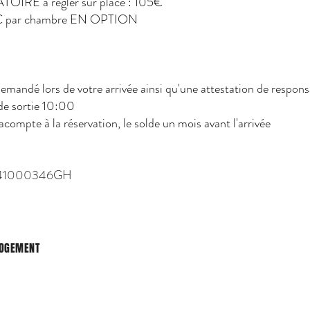
TOIRE à régler sur place : 105€
e 35€ par chambre EN OPTION
mandé lors de votre arrivée ainsi qu'une attestation de responsab
de sortie 10:00
ompte à la réservation, le solde un mois avant l'arrivée
A041000346GH
LOGEMENT