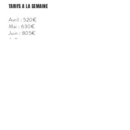
TARIFS A LA SEMAINE
Avril : 520€
Mai : 630€
Juin : 805€
Juillet
Première quinzaine : 1 476€
Deuxième quinzaine : 1 590€
Août : 1 590€
Septembre : 984€
Octobre : 650€
CONTACT
ALL IN ONE CORSICA
Agence immobilière et Conciergerie privée