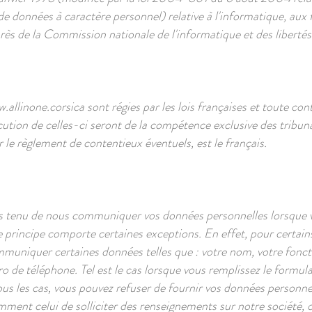
e données à caractère personnel) relative à l'informatique, aux fic
près de la Commission nationale de l'informatique et des libertés
.allinone.corsica
sont régies par les lois françaises et toute con
écution de celles-ci seront de la compétence exclusive des tribun
 le règlement de contentieux éventuels, est le français.
s tenu de nous communiquer vos données personnelles lorsque vou
 principe comporte certaines exceptions. En effet, pour certains
uniquer certaines données telles que : votre nom, votre fonctio
o de téléphone. Tel est le cas lorsque vous remplissez le formula
ous les cas, vous pouvez refuser de fournir vos données personne
tamment celui de solliciter des renseignements sur notre société, o