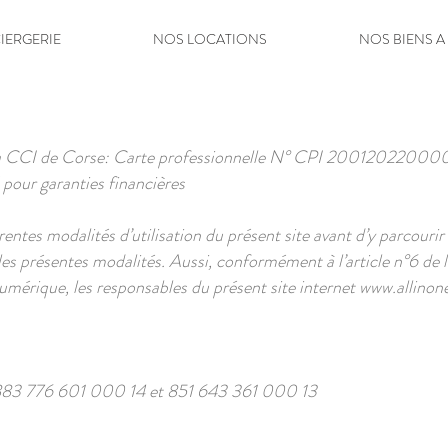
IERGERIE
NOS LOCATIONS
NOS BIENS A
a CCI de Corse: Carte professionnelle N°
CPI 20012022000
 pour garanties financières
érentes modalités d’utilisation du présent site avant d’y parcour
s les présentes modalités. Aussi, conformément à l’article n°6 
umérique, les responsables du présent site internet
www.allinone
83 776 601 000 14 et 851 643 361 000 13