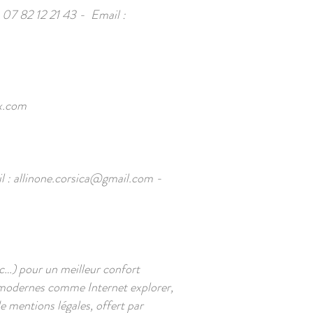
07 82 12 21 43 - Email :
x.com
l :
allinone.corsica@gmail.com
-
c…) pour un meilleur confort
s modernes comme Internet explorer,
e mentions légales, offert par