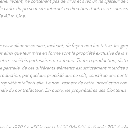
tériel récent, ne contenant pas de virus et avec un navigateur de
e cadre du présent site internet en direction d'autres ressources
de All in One.
te
www.allinone.corsica
, incluant, de façon non limitative, les gr
es ainsi que leur mise en forme sont la propriété exclusive de la 
tres sociétés partenaires ou auteurs. Toute reproduction, distri
partielle, de ces différents éléments est strictement interdite sa
roduction, par quelque procédé que ce soit, constitue une contre
ropriété intellectuelle. Le non-respect de cette interdiction co
pénale du contrefacteur. En outre, les propriétaires des Contenus
nvier 1978 (modifiée par la loi 2004-801 du 6 août 2004 relat