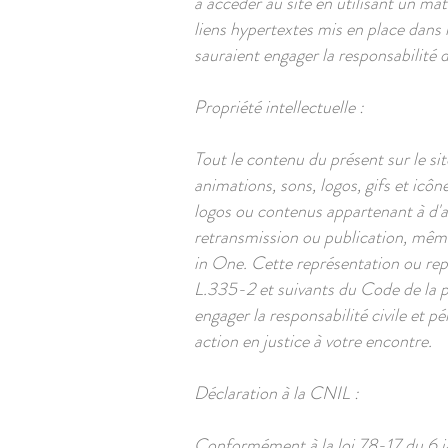
à accéder au site en utilisant un ma
liens hypertextes mis en place dans l
sauraient engager la responsabilité 
Propriété intellectuelle :
Tout le contenu du présent sur le si
animations, sons, logos, gifs et icôn
logos ou contenus appartenant à d'au
retransmission ou publication, même 
in One. Cette représentation ou rep
L.335-2 et suivants du Code de la p
engager la responsabilité civile et 
action en justice à votre encontre.
Déclaration à la CNIL :
Conformément à la loi 78-17 du 6 ja