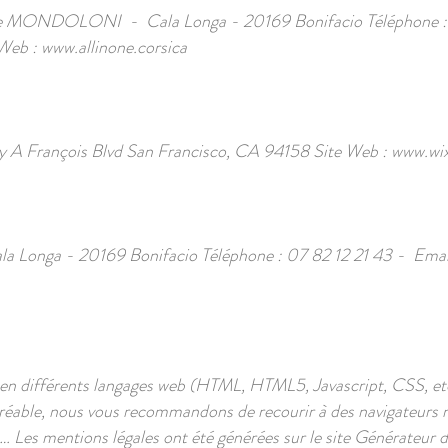
hie MONDOLONI - Cala Longa - 20169 Bonifacio Téléphone : 
 Web :
www.allinone.corsica
y A François Blvd San Francisco, CA 94158 Site Web :
www.wi
nga - 20169 Bonifacio Téléphone : 07 82 12 21 43 - Emai
é en différents langages web (HTML, HTML5, Javascript, CSS, et
agréable, nous vous recommandons de recourir à des navigateur
 Les mentions légales ont été générées sur le site Générateur d