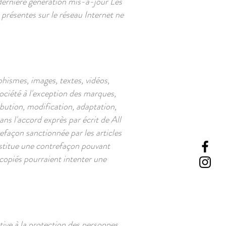
 dernière génération mis-à-jour Les
 présentes sur le réseau Internet ne
aphismes, images, textes, vidéos,
société à l'exception des marques,
bution, modification, adaptation,
ns l'accord exprès par écrit de All
façon sanctionnée par les articles
nstitue une contrefaçon pouvant
 copiés pourraient intenter une
ive à la protection des personnes