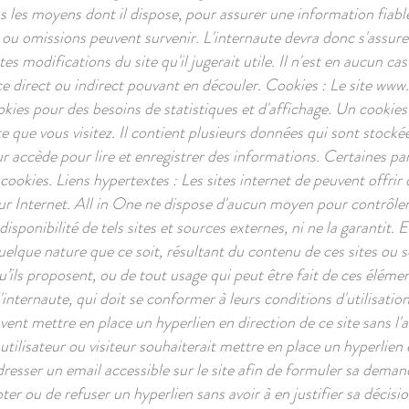
les moyens dont il dispose, pour assurer une information fiable 
rs ou omissions peuvent survenir. L'internaute devra donc s'assure
es modifications du site qu'il jugerait utile. Il n'est en aucun cas
ce direct ou indirect pouvant en découler. Cookies : Le site
www.a
kies pour des besoins de statistiques et d'affichage. Un cookie
te que vous visitez. Il contient plusieurs données qui sont stock
r accède pour lire et enregistrer des informations. Certaines par
cookies. Liens hypertextes : Les sites internet de peuvent offrir d
ur Internet. All in One ne dispose d'aucun moyen pour contrôler
 disponibilité de tels sites et sources externes, ni ne la garantit.
lque nature que ce soit, résultant du contenu de ces sites ou 
’ils proposent, ou de tout usage qui peut être fait de ces élément
internaute, qui doit se conformer à leurs conditions d'utilisation.
uvent mettre en place un hyperlien en direction de ce site sans l'
tilisateur ou visiteur souhaiterait mettre en place un hyperlien e
adresser un email accessible sur le site afin de formuler sa dema
ter ou de refuser un hyperlien sans avoir à en justifier sa décisio