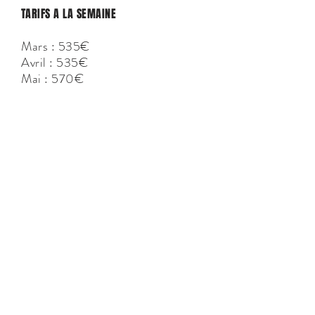
TARIFS A LA SEMAINE
Mars : 535€
Avril : 535€
Mai : 570€
Juin : 720€
Juillet
: 1 500€
Août : 1 560€
Septembre : 720€
Octobre : 570€
CONTACT
ALL IN ONE CORSICA
Agence immobilière et Conciergerie privée
Quai Noël Beretti