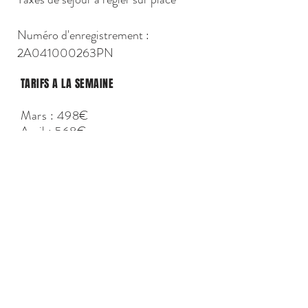
Numéro d'enregistrement :
2A041000263PN
TARIFS A LA SEMAINE
Mars : 49
8€
Avril : 568€
Mai : 694€
Juin : 820€
Juillet
: 1 512€
Août : 1 512€
Septembre : 1 030€
Octobre : 750€