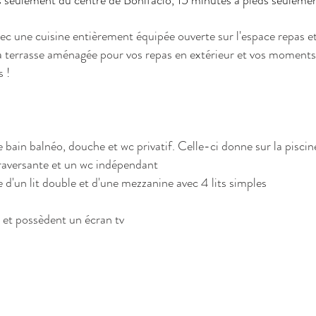
s seulement du centre de Bonifacio, 15 minutes à pieds seulemen
ec une cuisine entièrement équipée ouverte sur l'espace repas et
la terrasse aménagée pour vos repas en extérieur et vos moments
s !
bain balnéo, douche et wc privatif. Celle-ci donne sur la piscin
raversante et un wc indépendant
'un lit double et d'une mezzanine avec 4 lits simples
s et possèdent un écran tv