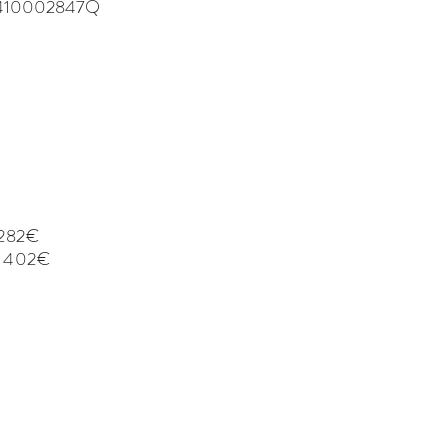
A0410002847Q
 282€
3 402€