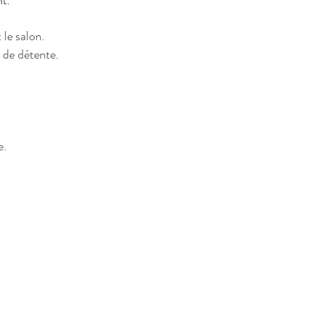
t.
 le salon.
 de détente.
e.