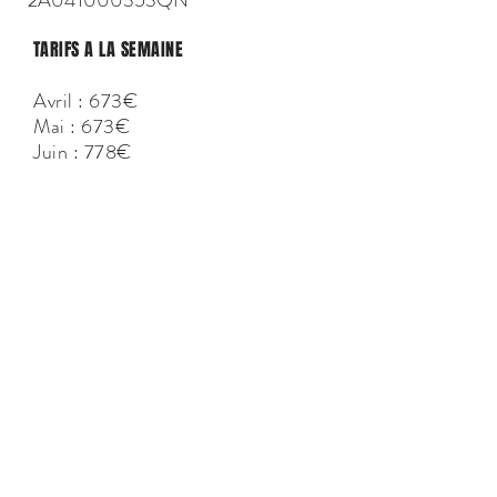
2A041000353QN
TARIFS A LA SEMAINE
Avril : 673€
Mai : 673€
Juin : 778€
Juillet
Première quinzaine : 1 470€
Deuxième quinzaine : 1 654
€
Août : 1 713€
Septembre : 778€
Octobre : 673€
CONTACT
ALL IN ONE CORSICA