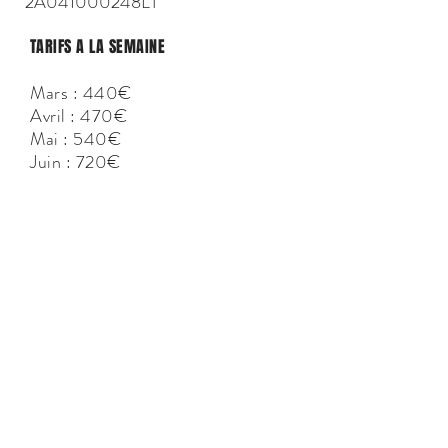
2A041000248LT
TARIFS A LA SEMAINE
Mars : 440€
Avril : 470€
Mai : 540€
Juin : 720€
Juillet
Première quinzaine : 1 260€
Deuxième quinzaine : 1 440€
Août : 1 440€
Septembre : 840€
Octobre : 540€
CONTACT