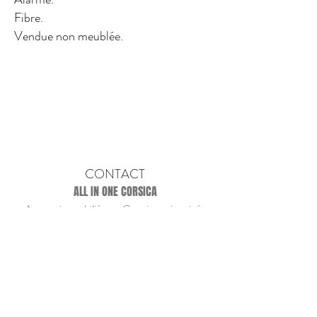
Fibre.
Vendue non meublée.
CONTACT
ALL IN ONE CORSICA
Agence immobilière et Conciergerie privée
Quai Noël Beretti
20169 BONIFACIO
allinone.corsica@gmail.com
07 82 12 21 43 - 06
03 52 22 05