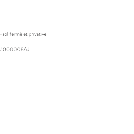
s
-sol fermé et privative
A041000008AJ