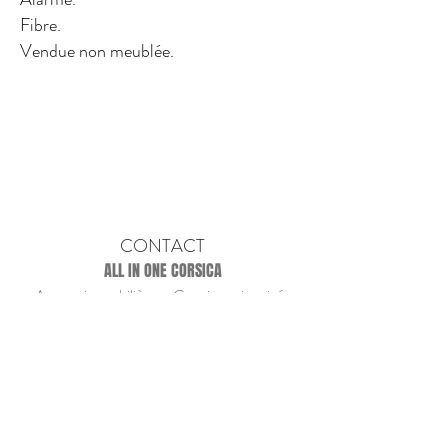
Fibre.
Vendue non meublée.
CONTACT
ALL IN ONE CORSICA
Agence immobilière et Conciergerie privée
Quai Noël Beretti
20169 BONIFACIO
allinone.corsica@gmail.com
07 82 12 21 43 - 06
03 52 22 05