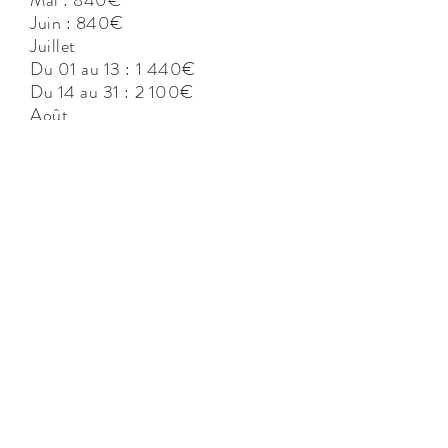
Mai : 840€
Juin : 840€
Juillet
Du 01 au 13 : 1 440€
Du 14 au 31 : 2 100€
Août
Du 01 au 22 : 2 100€
Du 23 au 31 : 1 440€
Septembre : 924€
Octobre : 840€
HS : 720€
CONTACT
ALL IN ONE CORSICA
Agence immobilière et Conciergerie privée
Quai Noël Beretti