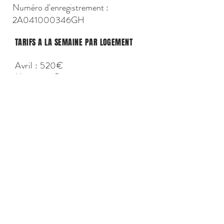
Numéro d'enregistrement :
2A041000346GH
TARIFS A LA SEMAINE PAR LOGEMENT
Avril : 520€
Mai : 620€
Juin : 720€
Septembre : 720€
Octobre : 620€
Hors saison : 520€
CONTACT
ALL IN ONE CORSICA