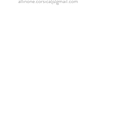
allinone.corsica@gmail.com
07 82 12 21 43 - 06
03 52 22 05