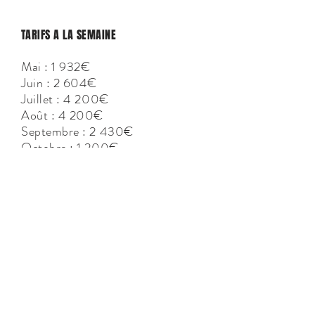
TARIFS A LA SEMAINE
Mai : 1 932€
Juin : 2 604€
Juillet : 4 200€
Août : 4 200€
Septembre : 2 430€
Octobre : 1 200€
CONTACT
ALL IN ONE CORSICA
Agence immobilière et Conciergerie privée
Quai Noël Beretti
20169 BONIFACIO
allinone.corsica@gmail.com