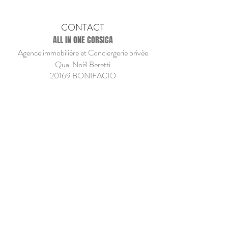
CONTACT
ALL IN ONE CORSICA
Agence immobilière et Conciergerie privée
Quai Noël Beretti
20169 BONIFACIO
allinone.corsica@gmail.com
07 82 12 21 43 - 06
03 52 22 05